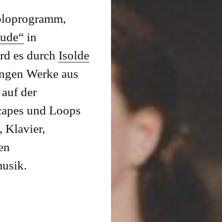
Soloprogramm,
eude“
in
ird es durch
Isolde
lingen Werke aus
 auf der
scapes und Loops
 Klavier,
en
usik.