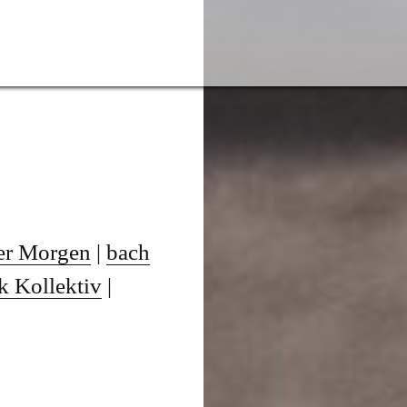
er Morgen
|
bach
k Kollektiv
|