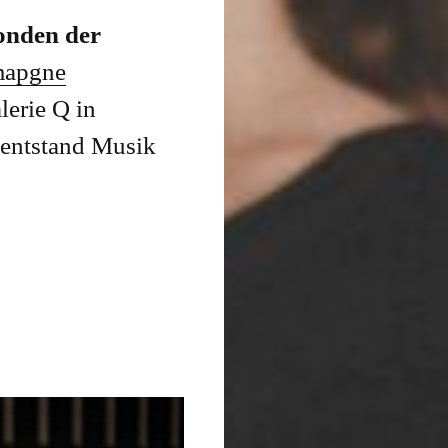
nden der
mapgne
lerie Q in
 entstand Musik